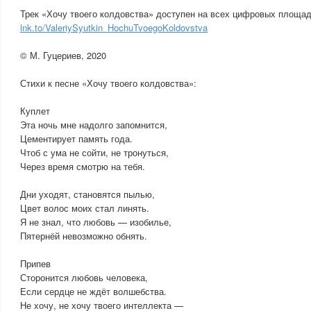
Трек «Хочу твоего колдовства» доступен на всех цифровых площад
lnk.to/ValeriySyutkin_HochuTvoegoKoldovstva
©️ М. Гуцериев, 2020
Стихи к песне «Хочу твоего колдовства»:
Куплет
Эта ночь мне надолго запомнится,
Цементирует память года.
Чтоб с ума не сойти, не тронуться,
Через время смотрю на тебя.
Дни уходят, становятся пылью,
Цвет волос моих стал линять.
Я не знал, что любовь — изобилье,
Пятернёй невозможно обнять.
Припев
Сторонится любовь человека,
Если сердце не ждёт волшебства.
Не хочу, не хочу твоего интеллекта —