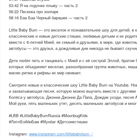
53:42 Я на лодочке плыву — часть 2
56:22 Песенка про зоопарк
58:16 Баа Баа Черный барашек — часть 2
Little Baby Bum — это веселое и познавательное шоу для детей, в
классические и новые детские стишки, любимые детьми и их родит
вместе с 6-летней Мией, ее семьей и друзьями, в мире, где животн
автобусы — это друзья, а дождливые дни никогда не бывают скучн
Дети любят петь и танцевать с Мией и с её сестрой Эллой, брато
которых объединяет веселая, разнообразная группа животных, маши
магию ритма и рифмы их мир оживает.
Смотрите новые и классические шоу Little Baby Bum на Youtube. Но
и захватывающая песня, которую можно выучить вместе с другими 
Колёса у автобуса, Джонни Джонни Да Папа, Дождик уходи, песня 
Мой руки, пять маленьких утят, десять маленьких автобусов и мног
#LBB #LittleBabyBumRussia #MoonbugKids
#ЛитлБэйбиБам #Мунбаг #Детскиестишки
Instagram:
www.instagram.com/littlebabybum_/