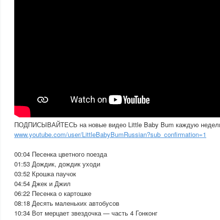
ПОДПИСЫВАЙТЕСЬ на новые видео Little Baby Bum каждую недел
www.youtube.com/user/LittleBabyBumRussian?sub_confirmation=1
00:04 Песенка цветного поезда
01:53 Дождик, дождик уходи
03:52 Крошка паучок
04:54 Джек и Джил
06:22 Песенка о картошке
08:18 Десять маленьких автобусов
10:34 Вот мерцает звездочка — часть 4 Гонконг