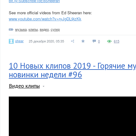
bit.ly/SubscribeToEdSheeran
See more official videos from Ed Sheeran here:
www.youtube.com/watch?v=ryJgDL9jzKk
музыка
,
клипы
,
видео
,
супер
ohear
25 декабря 2020, 05:35
0
615
10 Новых клипов 2019 - Горячие м
новинки недели #96
Видео клипы