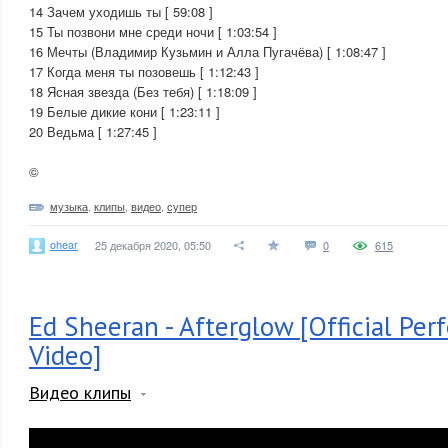
14 Зачем уходишь ты [ 59:08 ]
15 Ты позвони мне среди ночи [ 1:03:54 ]
16 Мечты (Владимир Кузьмин и Алла Пугачёва) [ 1:08:47 ]
17 Когда меня ты позовешь [ 1:12:43 ]
18 Ясная звезда (Без тебя) [ 1:18:09 ]
19 Белые дикие кони [ 1:23:11 ]
20 Ведьма [ 1:27:45 ]
©
музыка
,
клипы
,
видео
,
супер
ohear
25 декабря 2020, 05:50
0
615
Ed Sheeran - Afterglow [Official Pe
Video]
Видео клипы