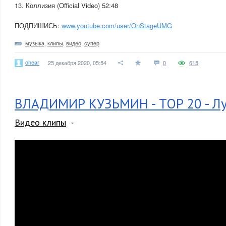
13. Коллизия (Official Video) 52:48
ПОДПИШИСЬ:
www.youtube.com/user/OnStageUMG
музыка
,
клипы
,
видео
,
супер
ohear
25 декабря 2020, 05:54
0
615
ВЛАДИМИР КУЗЬМИН - TOP 20 - Л
Видео клипы