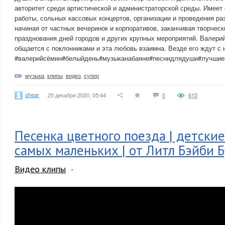
авторитет среди артистической и администраторской среды. Имеет
работы, сольных кассовых концертов, организации и проведения ра
начиная от частных вечеринок и корпоративов, заканчивая творчес
празднования дней городов и других крупных мероприятий. Валери
общается с поклонниками и эта любовь взаимна. Везде его ждут с 
#валерийсёмин#белыйдень#музыканабаяне#песнидлядуши#лучшие
музыка
,
клипы
,
видео
,
супер
ohear
25 декабря 2020, 05:44
0
615
Песенка цветного поезда | детские
самых маленьких | от Литл Бэйби 
Видео клипы