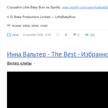
Слушайте Little Baby Bum на Spotify:
open.spotify.com/user/jhudluedu
© El Bebe Productions Limited — LittleBabyBum
музыка
,
клипы
,
видео
,
супер
ohear
24 декабря 2020, 12:25
0
615
Инна Вальтер - The Best - Избранн
Видео клипы