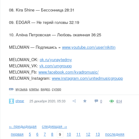
08. Kira Shine — Бессонница 28:31
09. EDGAR — Не теряй головы 32:19
10. Алёна Петровская — Любовь окаянная 36:25
MELOMAN — Подпишись =
www.youtube.com/user/nikitin
MELOMAN_OK:
ok.ru/yunaytedmy
MELOMAN_VK:
vk.com/umgroupp
MELOMAN_Fb:
www.facebook.com/kvadromusic/
MELOMAN_Instagram:
www.instagram.com/unitedmusicgroupp
музыка
,
клипы
,
видео
,
супер
ohear
25 декабря 2020, 05:33
0
614
← предыдущая
следующая →
первая
5
6
7
8
10
11
12
13
последняя
9