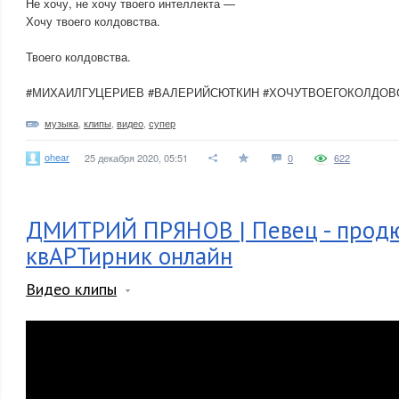
Не хочу, не хочу твоего интеллекта —
Хочу твоего колдовства.
Твоего колдовства.
#МИХАИЛГУЦЕРИЕВ #ВАЛЕРИЙСЮТКИН #ХОЧУТВОЕГОКОЛДОВ
музыка
,
клипы
,
видео
,
супер
ohear
25 декабря 2020, 05:51
0
622
ДМИТРИЙ ПРЯНОВ | Певец - продю
квАРТирник онлайн
Видео клипы