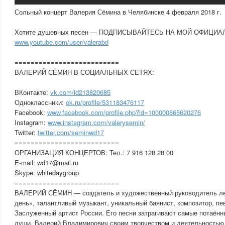
Сольный концерт Валерия Сёмина в Челябинске 4 февраля 2018 г.
Хотите душевных песен — ПОДПИСЫВАЙТЕСЬ НА МОЙ ОФИЦИАЛ
www.youtube.com/user/valerabd
==========================
ВАЛЕРИЙ СЁМИН В СОЦИАЛЬНЫХ СЕТЯХ:
ВКонтакте:
vk.com/id213820685
Одноклассники:
ok.ru/profile/531183476117
Facebook:
www.facebook.com/profile.php?id=100000865620276
Instagram:
www.instagram.com/valerysemin/
Twitter:
twitter.com/seminwd17
==========================
ОРГАНИЗАЦИЯ КОНЦЕРТОВ: Тел.: 7 916 128 28 00
E-mail: wd17@mail.ru
Skype: whitedaygroup
==========================
ВАЛЕРИЙ СЁМИН — создатель и художественный руководитель ле
день», талантливый музыкант, уникальный баянист, композитор, пе
Заслуженный артист России. Его песни затрагивают самые потаённ
души. Валерий Владимирович своим творчеством и деятельностью