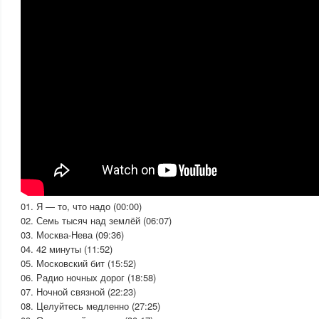
01. Я — то, что надо (00:00)
02. Семь тысяч над землёй (06:07)
03. Москва-Нева (09:36)
04. 42 минуты (11:52)
05. Московский бит (15:52)
06. Радио ночных дорог (18:58)
07. Ночной связной (22:23)
08. Целуйтесь медленно (27:25)