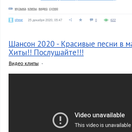
музыка
,
клипы
,
видео
,
супер
ohear
25 декабря 2020, 05:47
0
622
Шансон 2020 - Красивые песни в м
Хиты!! Послушайте!!!
Видео клипы