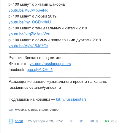
▷ 100 минут с хитами шансона
youtu.be/V8Cwlpu-eNk
▷ 100 минут о любви 2019
youtu.be/my_OGDhrduU
▷ 100 минут с танцевальными хитами 2019
youtu.be/5kgZMA22Vz8
▷ 100 минут с самыми популярными дуэтами 2019
youtu.be/Vj3v8BJ87Gs
_________________________________________________
Русские Звезды в соц.сетях:
ВКонтакте:
vk.com/russianpopstars
facebook:
goo.gl/PJOHL5
_________________________________________________
Размещение вашего музыкального проекта на канале:
russianmusicstars@yandex.ru
_________________________________________________
Подпишись на новинки —
bit.ly/russianstars
музыка
,
клипы
,
видео
,
супер
ohear
25 декабря 2020, 05:52
0
617