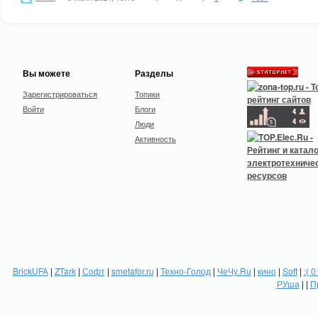
Вы можете
Разделы
Зарегистрироваться
Топики
Войти
Блоги
Люди
Активность
BrickUFA
|
ZTark
|
Софт
|
smetafor.ru
|
Техно-Голод
|
ЧеЧу.Ru
|
кино
|
Soft
|
:( 0
РУша
| |
П