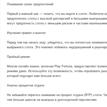
Понимание своих предпочтений
Первый и важный шаг — понять, что вы ищете в слоте. Любители аз
предпочитать слоты с высокой дисперсией и большими выигрышами,
могут предпочесть слоты с меньшим риском и частыми маленьким
Изучение правил и выплат
Перед тем как начать игру, убедитесь, что вы полностью понимает
выбранного слота. Это поможет избежать недоразумений и разочар
Пробный режим
Многие онлайн казино, включая Play Fortuna, предоставляют возмо
режиме демо. Используйте эту возможность, чтобы опробовать разл
который подходит вам больше всего.
Анализ процентов отдачи
Не забывайте обратить внимание на процент отдачи (RTP) слота. Ч
тем больше шансов на выигрыш в долгосрочной перспективе.