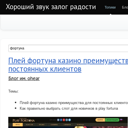
Хороший звук залог радости
Топики
Бло
Плей фортуна казино преимуществ
постоянных клиентов
Блог им. ohear
Темы:
Плей фортуна казино преимущества для постоянных клиенто
Как правильно выбрать слот для новичков в play fortuna