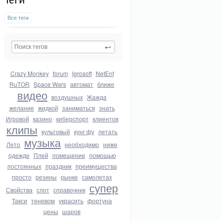
Все теги
Crazy Monkey
forum
Igrosoft
NetEnt
RuTOR
Space Wars
автомат
ближе
видео
воздушных
Жажда
желание
жидкой
заниматься
знать
Игровой
казино
киберспорт
клиентов
клипы
культовый
кунг фу
летать
музыка
Лето
необходимо
ниже
одежде
Плей
помещение
помощью
постоянных
праздник
преимущества
просто
резины
рынке
самолетах
супер
Свойства
слот
справочник
Такси
теневом
украсить
фортуна
цены
шаров