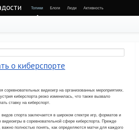
адости
Топики
Блоги
Люди
Активность
ть о киберспорте
я соревновательных видеоигр на организованных мероприятиях.
устрия киберспорта резко изменилась, что также вызвало
ть ставку на киберспорт.
 видов спорта заключается в широком спектре игр, форматов и
е видеоигры в соревновательной сфере киберспорта. Прежде
у, важно полностью понять, как определяются матчи для каждого