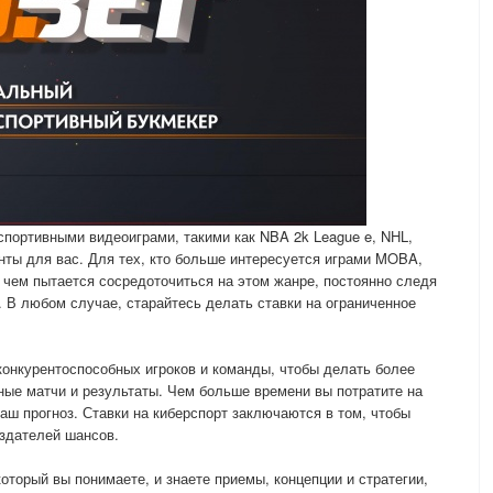
портивными видеоиграми, такими как NBA 2k League e, NHL,
анты для вас. Для тех, кто больше интересуется играми MOBA,
2, чем пытается сосредоточиться на этом жанре, постоянно следя
 В любом случае, старайтесь делать ставки на ограниченное
конкурентоспособных игроков и команды, чтобы делать более
ные матчи и результаты. Чем больше времени вы потратите на
ваш прогноз. Ставки на киберспорт заключаются в том, чтобы
здателей шансов.
который вы понимаете, и знаете приемы, концепции и стратегии,