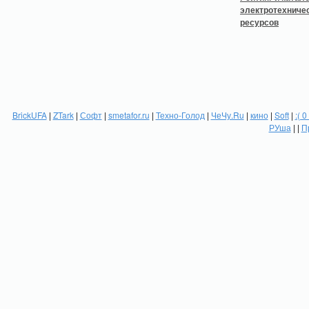
BrickUFA
|
ZTark
|
Софт
|
smetafor.ru
|
Техно-Голод
|
ЧеЧу.Ru
|
кино
|
Soft
|
:( 0
РУша
| |
П