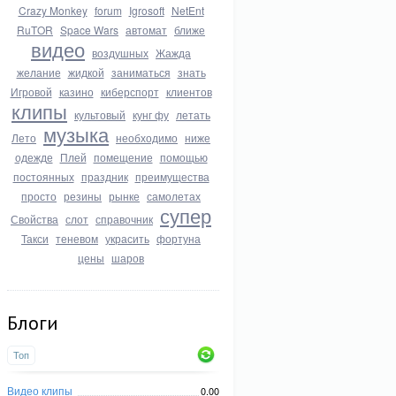
Crazy Monkey
forum
Igrosoft
NetEnt
RuTOR
Space Wars
автомат
ближе
видео
воздушных
Жажда
желание
жидкой
заниматься
знать
Игровой
казино
киберспорт
клиентов
клипы
культовый
кунг фу
летать
музыка
Лето
необходимо
ниже
одежде
Плей
помещение
помощью
постоянных
праздник
преимущества
просто
резины
рынке
самолетах
супер
Свойства
слот
справочник
Такси
теневом
украсить
фортуна
цены
шаров
Блоги
Топ
Видео клипы
0.00