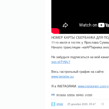
НОМЕР КАРТЫ СБЕРБАНКА ДЛЯ ПОДД
11-го июля в гостях у Ярослава Суми
Начало трансляции «квАРТирника онла
Не забудьте подписаться на мой канал
goo.gl/FrNty7
Весь гастрольный график на сайте:
www.jaroslav.su
Я в INSTAGRAM:
www.instagram.com/y
музыка
,
клипы
,
видео
,
супер
ohear
25 декабря 2020, 05:47