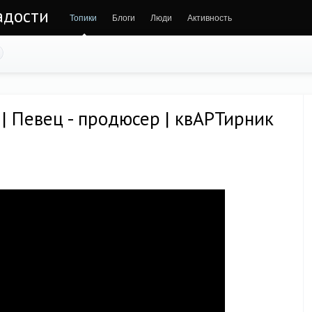
адости
Топики
Блоги
Люди
Активность
Певец - продюсер | квАРТирник