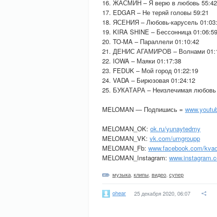
16. ЖАСМИН – Я верю в любовь 55:42
17. EDGAR – Не теряй головы 59:21
18. ЯСЕНИЯ – Любовь-карусель 01:03
19. KIRA SHINE – Бессонница 01:06:5
20. TO-MA – Параллели 01:10:42
21. ДЕНИС АГАМИРОВ – Волнами 01:
22. IOWA – Маяки 01:17:38
23. FEDUK – Мой город 01:22:19
24. VADA – Бирюзовая 01:24:12
25. БУКАТАРА – Неизлечимая любовь 
MELOMAN — Подпишись =
www.youtub
MELOMAN_OK:
ok.ru/yunaytedmy
MELOMAN_VK:
vk.com/umgroupp
MELOMAN_Fb:
www.facebook.com/kvad
MELOMAN_Instagram:
www.instagram.c
музыка
,
клипы
,
видео
,
супер
ohear
25 декабря 2020, 06:07