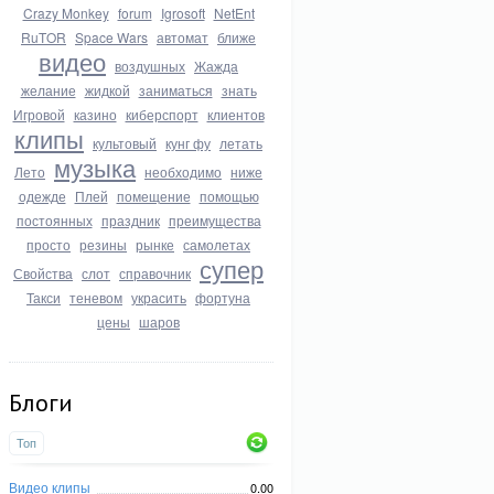
Crazy Monkey
forum
Igrosoft
NetEnt
RuTOR
Space Wars
автомат
ближе
видео
воздушных
Жажда
желание
жидкой
заниматься
знать
Игровой
казино
киберспорт
клиентов
клипы
культовый
кунг фу
летать
музыка
Лето
необходимо
ниже
одежде
Плей
помещение
помощью
постоянных
праздник
преимущества
просто
резины
рынке
самолетах
супер
Свойства
слот
справочник
Такси
теневом
украсить
фортуна
цены
шаров
Блоги
Топ
Видео клипы
0.00