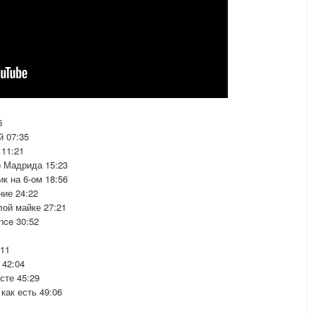
6
 07:35
11:21
 Мадрида 15:23
 на 6-ом 18:56
ие 24:22
ой майке 27:21
ce 30:52
11
42:04
сте 45:29
ак есть 49:06