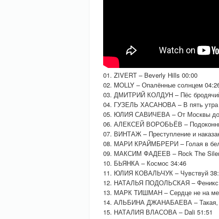
01. ZIVERT – Beverly Hills 00:00
02. MOLLY – Опалённые солнцем 04:2
03. ДМИТРИЙ КОЛДУН – Пёс бродячий
04. ГУЗЕЛЬ ХАСАНОВА – В пять утра 
05. ЮЛИЯ САВИЧЕВА – От Москвы до
06. АЛЕКСЕЙ ВОРОБЬЁВ – Подоконник
07. ВИНТАЖ – Преступление и наказан
08. МАРИ КРАЙМБРЕРИ – Голая в бел
09. МАКСИМ ФАДЕЕВ – Rock The Silen
10. БЬЯНКА – Космос 34:46
11. ЮЛИЯ КОВАЛЬЧУК – Чувствуй 38:
12. НАТАЛЬЯ ПОДОЛЬСКАЯ – Феникс 
13. МАРК ТИШМАН – Сердце не на ме
14. АЛЬБИНА ДЖАНАБАЕВА – Такая, к
15. НАТАЛИЯ ВЛАСОВА – Dali 51:51