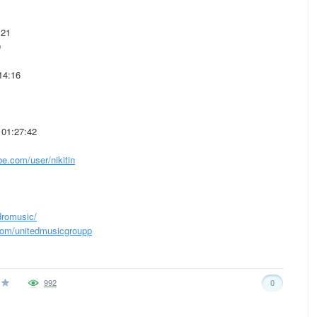
:21
9
14:16
01:27:42
e.com/user/nikitin
romusic/
om/unitedmusicgroupp
992
0